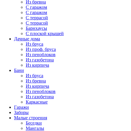
Из бревна
С гаражом
С гаражом
С террасой
С террасой
Барнхаусы
С плоской крышей
Дачные дома
Из бруса
Из проф. бруса
Из пеноблоков
Из газобетона
Из кирпича
Бани
Из бруса
Из бревна
Из кирпича
Из пеноблоков
Из газобетона
Каркасные
Гаражи
Заборы
Малые строения
Беседки
Мангалы