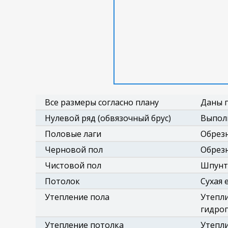
Все размеры согласно плану
Даны п
Нулевой ряд (обвязочный брус)
Выполн
Половые лаги
Обрезн
Черновой пол
Обрезн
Чистовой пол
Шпунто
Потолок
Сухая 
Утепление пола
Утепли
гидро
Утепление потолка
Утепли