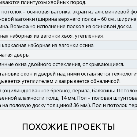
ываются плинтусом хвойных пород.
 потолок – осиновая вагонка, экран из алюминиевой ф
новой вагонки (ширина верхнего полка – 60 см., ширина 
на. Возможно исполнение полков из осиновой доски.
ная наборная из вагонки хвоя, утеплённая.
 каркасная наборная из вагонки осина.
атая дверь.
нные окна двойного остекления, открывающиеся.
тановке окон и дверей над ними оставляется технологич
ывается утеплителем и закрывается обналичкой.
 (оцилиндрованное бревно), перила, балясины. Потол
венной влажности толщ. 14 мм. Пол – половая шпунтов
 на половую доску толщиной 36 мм.). Пол и потолок тер
ПОХОЖИЕ ПРОЕКТЫ