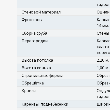
гидро
Стеновой материал
Оцилин
Фронтоны
Каркас
14 мм.
Сборка сруба
Стены 
Перегородки
Каркас
класса
перего
Высота потолка
2,20 м.
Высота конька
1,00 м.
Стропильные фермы
Обрезн
Обрешётка
Обрезн
Кровля
Ондули
гидроп
Карнизы, поднебесники
Ширина