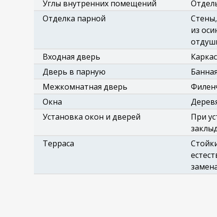
Углы внутренних помещений
Отдел
Отделка парной
Стены,
из оси
отдуши
Входная дверь
Каркас
Дверь в парную
Банная
Межкомнатная дверь
Филенч
Окна
Деревя
Установка окон и дверей
При ус
заклыд
Терраса
Стойки
естест
замена