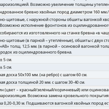
пароизоляцией. Возможно увеличение толщины утеплен
дрованное бревно хвойных пород диаметром 160 мм./18
но-щитовые, с наружной стороны обшиты вагонкой хво
 Возможно исполнение фронтонов из оцилиндрованного
собираются из изготовленного на станке бревна «в чаш
но-щитовые (в парной – утеплённые), обшиты с двух с
 «АВ» толщ. 12,5 мм. (в парной – осиновой вагонкой тол
родок из оцилиндрованного бревна.
 ± 5 см.
 ± 5 см.
ая доска 50х100 мм. (на ребро) с шагом 60 см.
ая доска толщиной 20 мм. с шагом 30-40 см.
н (цвет – красный/зелёный/коричневый) или оцинкова
ароизоляция. Возможна замена кровельного покрытия 
 0,20-0,30 м. Подшиваются вагонкой хвойных пород ес