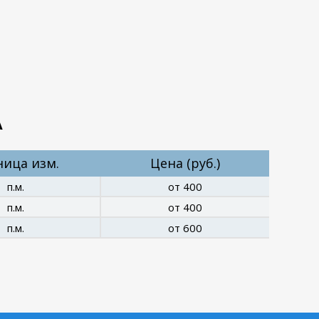
А
ница изм.
Цена (руб.)
п.м.
от 400
п.м.
от 400
п.м.
от 600