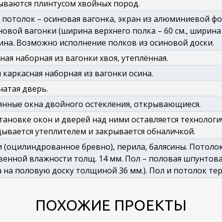
ываются плинтусом хвойных пород.
 потолок – осиновая вагонка, экран из алюминиевой ф
новой вагонки (ширина верхнего полка – 60 см., ширина 
на. Возможно исполнение полков из осиновой доски.
ная наборная из вагонки хвоя, утеплённая.
 каркасная наборная из вагонки осина.
атая дверь.
нные окна двойного остекления, открывающиеся.
тановке окон и дверей над ними оставляется технологич
ывается утеплителем и закрывается обналичкой.
 (оцилиндрованное бревно), перила, балясины. Потол
венной влажности толщ. 14 мм. Пол – половая шпунтов
 на половую доску толщиной 36 мм.). Пол и потолок тер
ПОХОЖИЕ ПРОЕКТЫ