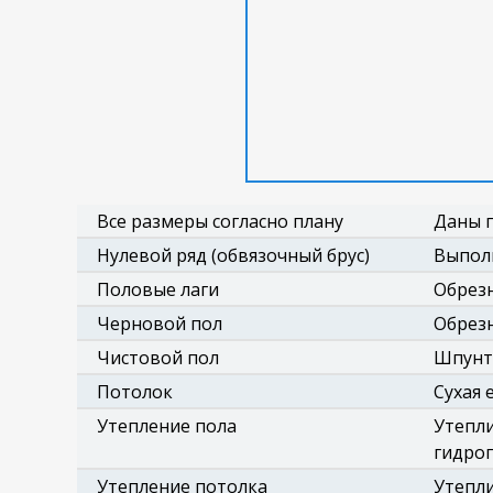
Все размеры согласно плану
Даны п
Нулевой ряд (обвязочный брус)
Выполн
Половые лаги
Обрезн
Черновой пол
Обрезн
Чистовой пол
Шпунто
Потолок
Сухая 
Утепление пола
Утепли
гидро
Утепление потолка
Утепли