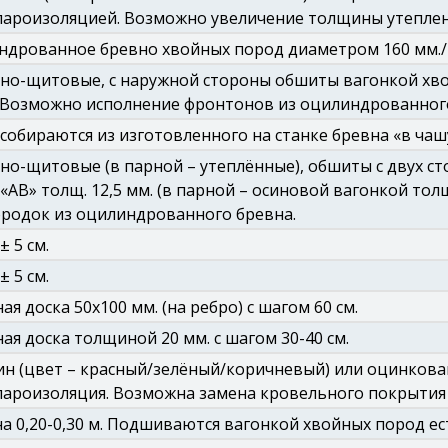
пароизоляцией. Возможно увеличение толщины утеплен
дрованное бревно хвойных пород диаметром 160 мм./18
но-щитовые, с наружной стороны обшиты вагонкой хво
 Возможно исполнение фронтонов из оцилиндрованного
собираются из изготовленного на станке бревна «в чаш
но-щитовые (в парной – утеплённые), обшиты с двух с
 «АВ» толщ. 12,5 мм. (в парной – осиновой вагонкой тол
родок из оцилиндрованного бревна.
 ± 5 см.
 ± 5 см.
ая доска 50х100 мм. (на ребро) с шагом 60 см.
ая доска толщиной 20 мм. с шагом 30-40 см.
н (цвет – красный/зелёный/коричневый) или оцинкова
ароизоляция. Возможна замена кровельного покрытия 
 0,20-0,30 м. Подшиваются вагонкой хвойных пород ес