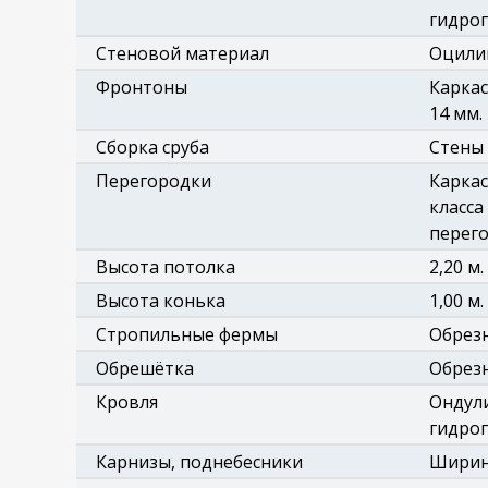
гидро
Стеновой материал
Оцилин
Фронтоны
Каркас
14 мм.
Сборка сруба
Стены 
Перегородки
Каркас
класса
перего
Высота потолка
2,20 м.
Высота конька
1,00 м.
Стропильные фермы
Обрезн
Обрешётка
Обрезн
Кровля
Ондули
гидроп
Карнизы, поднебесники
Ширина