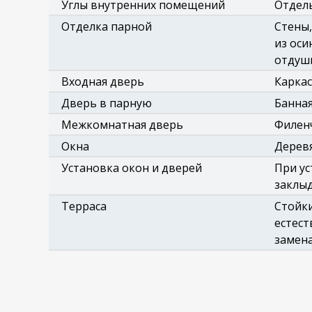
Углы внутренних помещений
Отдел
Отделка парной
Стены,
из оси
отдуши
Входная дверь
Каркас
Дверь в парную
Банная
Межкомнатная дверь
Филенч
Окна
Деревя
Установка окон и дверей
При ус
заклыд
Терраса
Стойки
естест
замена