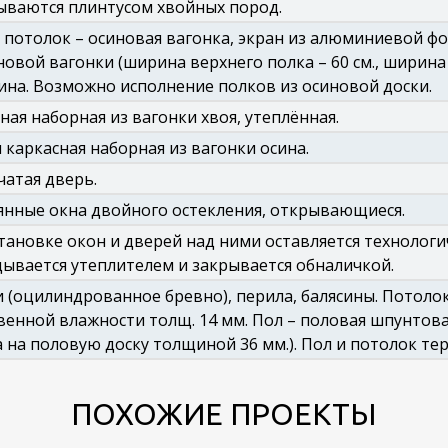
ываются плинтусом хвойных пород.
 потолок – осиновая вагонка, экран из алюминиевой ф
новой вагонки (ширина верхнего полка – 60 см., ширина 
на. Возможно исполнение полков из осиновой доски.
ная наборная из вагонки хвоя, утеплённая.
 каркасная наборная из вагонки осина.
атая дверь.
нные окна двойного остекления, открывающиеся.
тановке окон и дверей над ними оставляется технологич
ывается утеплителем и закрывается обналичкой.
 (оцилиндрованное бревно), перила, балясины. Потол
венной влажности толщ. 14 мм. Пол – половая шпунтов
 на половую доску толщиной 36 мм.). Пол и потолок тер
ПОХОЖИЕ ПРОЕКТЫ