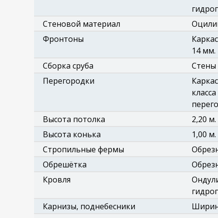
гидро
Стеновой материал
Оцилин
Фронтоны
Каркас
14 мм.
Сборка сруба
Стены 
Перегородки
Каркас
класса
перего
Высота потолка
2,20 м.
Высота конька
1,00 м.
Стропильные фермы
Обрезн
Обрешётка
Обрезн
Кровля
Ондули
гидроп
Карнизы, поднебесники
Ширина