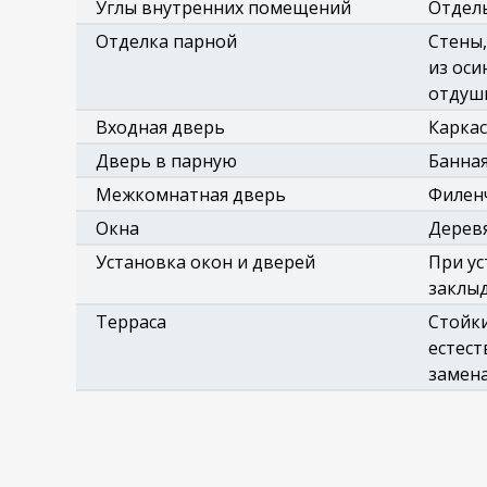
Углы внутренних помещений
Отдел
Отделка парной
Стены,
из оси
отдуши
Входная дверь
Каркас
Дверь в парную
Банная
Межкомнатная дверь
Филенч
Окна
Деревя
Установка окон и дверей
При ус
заклыд
Терраса
Стойки
естест
замена