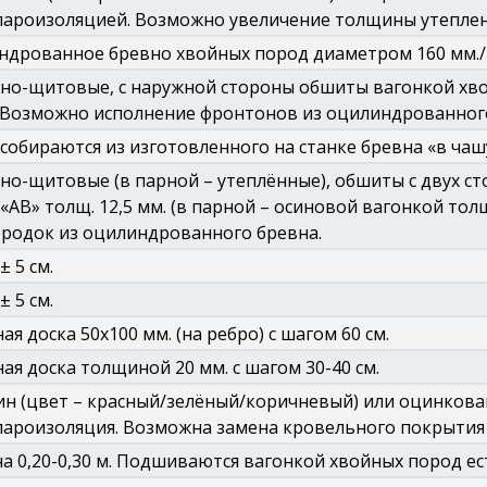
пароизоляцией. Возможно увеличение толщины утеплен
дрованное бревно хвойных пород диаметром 160 мм./18
но-щитовые, с наружной стороны обшиты вагонкой хво
 Возможно исполнение фронтонов из оцилиндрованного
собираются из изготовленного на станке бревна «в чаш
но-щитовые (в парной – утеплённые), обшиты с двух с
 «АВ» толщ. 12,5 мм. (в парной – осиновой вагонкой тол
родок из оцилиндрованного бревна.
 ± 5 см.
 ± 5 см.
ая доска 50х100 мм. (на ребро) с шагом 60 см.
ая доска толщиной 20 мм. с шагом 30-40 см.
н (цвет – красный/зелёный/коричневый) или оцинкова
ароизоляция. Возможна замена кровельного покрытия 
 0,20-0,30 м. Подшиваются вагонкой хвойных пород ес