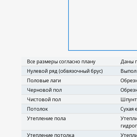
Все размеры согласно плану
Даны п
Нулевой ряд (обвязочный брус)
Выполн
Половые лаги
Обрезн
Черновой пол
Обрезн
Чистовой пол
Шпунто
Потолок
Сухая 
Утепление пола
Утепли
гидро
Утепление потолка
Утепли