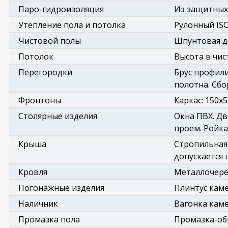
Паро-гидроизоляция
Из защитных 
Утепление пола и потолка
Рулонный IS
Чистовой полы
Шпунтовая д
Потолок
Высота в чис
Перегородки
Брус профили
полотна. Сбо
Фронтоны
Каркас: 150х
Столярные изделия
Окна ПВХ. Дв
проем. Ройка
Крыша
Стропильная 
допускается 
Кровля
Металлочере
Погонажные изделия
Плинтус каме
Наличник
Вагонка каме
Промазка пола
Промазка-обр