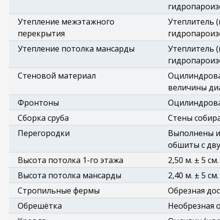
гидропароиз
Утепление межэтажного
Утеплитель (
перекрытия
гидропароиз
Утепление потолка мансарды
Утеплитель (
гидропароиз
Стеновой материал
Оцилиндрова
величины ди
Фронтоны
Оцилиндрован
Сборка сруба
Стены собира
Перегородки
Выполнены из
обшиты с дву
Высота потолка 1-го этажа
2,50 м. ± 5 см.
Высота потолка мансарды
2,40 м. ± 5 см.
Стропильные фермы
Обрезная доск
Обрешётка
Необрезная о