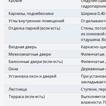
Кровля
Ондулин (цв
гидропароиз
Карнизы, поднебесники
Ширина 0,40-
Углы внутренних помещений
Отделываютс
Отделка парной (если есть)
Стены, потол
из осиновой 
отдушина. Во
Входная дверь
Каркасно-щит
Межкомнатные двери
Филенчатые.
Балконные двери (если есть)
Филенчатые д
Окна
Деревянные 
Установка окон и дверей
При установк
закладываетс
Лестница
Ступени, пер
Терраса (если есть)
Выполняется
влажности. П