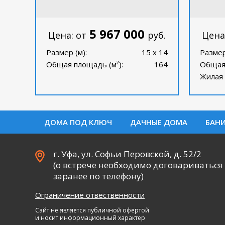
5 967 000
Цена: от
руб.
Цена
Размер (м):
15 x 14
Размер
Общая площадь (м²):
164
Общая 
Жилая 
ДОМА ПОД КЛЮЧ
ДАЧНЫЕ ДОМА
БАН
г. Уфа, ул. Софьи Перовской, д. 52/2
(о встрече необходимо договариваться
заранее по телефону)
Ограничение отвественности
Сайт не является публичной офертой
и носит информационный характер