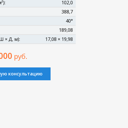
²):
102,0
388,7
40°
189,08
 × Д, м):
17,08 × 19,98
 000
руб.
ную консультацию