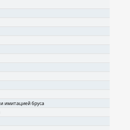
ли имитацией бруса
м