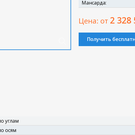
Мансарда:
2 328
Цена: от
Получить бесплат
о углам
о осям