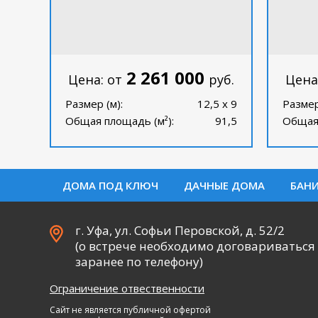
2 261 000
Цена: от
руб.
Цена
Размер (м):
12,5 х 9
Размер
Общая площадь (м²):
91,5
Общая 
ДОМА ПОД КЛЮЧ
ДАЧНЫЕ ДОМА
БАН
г. Уфа, ул. Софьи Перовской, д. 52/2
(о встрече необходимо договариваться
заранее по телефону)
Ограничение отвественности
Сайт не является публичной офертой