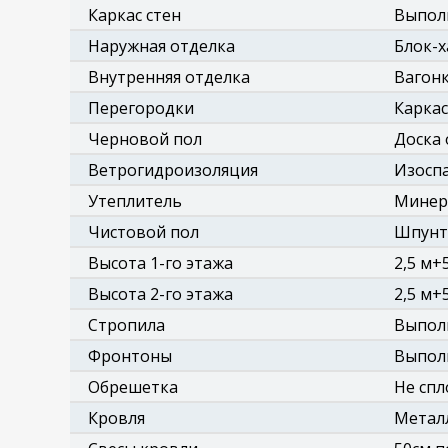
Каркас стен
Выполн
Наружная отделка
Блок-х
Внутренняя отделка
Вагон
Перегородки
Каркас
Черновой пол
Доска 
Ветрогидроизоляция
Изоспа
Утеплитель
Минер
Чистовой пол
Шпунто
Высота 1-го этажа
2,5 м+
Высота 2-го этажа
2,5 м+
Стропила
Выполн
Фронтоны
Выполн
Обрешетка
Не спл
Кровля
Метал