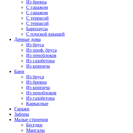
Из бревна
С гаражом
С гаражом
С террасой
С террасой
Барнхаусы
С плоской крышей
Дачные дома
Из бруса
Из проф. бруса
Из пеноблоков
Из газобетона
Из кирпича
Бани
Из бруса
Из бревна
Из кирпича
Из пеноблоков
Из газобетона
Каркасные
Гаражи
Заборы
Малые строения
Беседки
Мангалы