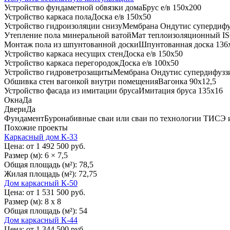
Устройство фундаметной обвязки дома
Брус е/в 150х200
Устройство каркаса пола
Доска е/в 150х50
Устройство гидроизоляции снизу
Мембрана Ондутис супердифу
Утепление пола минеральной ватой
Мат теплоизоляционный 
Монтаж пола из шпунтованной доски
Шпунтованная доска 136
Устройство каркаса несущих стен
Доска е/в 150х50
Устройство каркаса перегородок
Доска е/в 100х50
Устройство гидроветрозащиты
Мембрана Ондутис супердифузз
Обшивка стен вагонкой внутри помещения
Вагонка 90х12,5
Устройство фасада из имитации бруса
Имитация бруса 135х16
Окна
Да
Двери
Да
Фундамент
Буронабивные сваи или сваи по технологии ТИСЭ 
Похожие проекты
Каркасный дом К-33
Цена: от
1 492 500
руб.
Размер (м):
6 × 7,5
Общая площадь (м²):
78,5
Жилая площадь (м²):
72,75
Дом каркасный К-50
Цена: от
1 531 500
руб.
Размер (м):
8 х 8
Общая площадь (м²):
54
Дом каркасный К-44
Цена: от
1 344 500
руб.