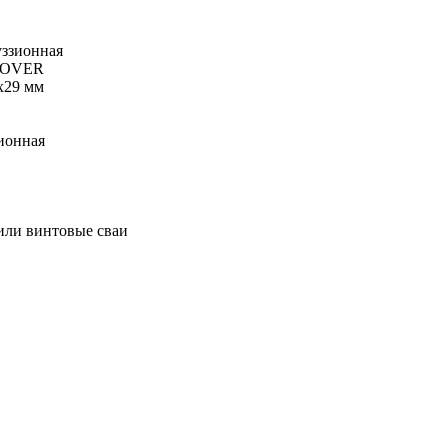
ззионная
ISOVER
х29 мм
ионная
или винтовые сваи