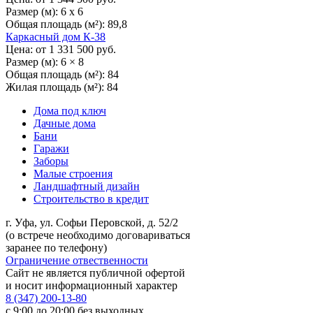
Размер (м):
6 х 6
Общая площадь (м²):
89,8
Каркасный дом К-38
Цена: от
1 331 500
руб.
Размер (м):
6 × 8
Общая площадь (м²):
84
Жилая площадь (м²):
84
Дома под ключ
Дачные дома
Бани
Гаражи
Заборы
Малые строения
Ландшафтный дизайн
Строительство в кредит
г. Уфа, ул. Софьи Перовской, д. 52/2
(о встрече необходимо договариваться
заранее по телефону)
Ограничение отвественности
Сайт не является публичной офертой
и носит информационный характер
8 (347) 200-13-80
с 9:00 до 20:00
без выходных